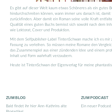
Es gibt auf dieser Welt kaum etwas Schöneres als ein gutes B
hindurchschreiten können, wann immer uns danach ist, damit w
zurückfinden. Aber damit ein Roman seine volle Kraft entfalte
Qualität eines guten Buchs bemisst sich sowohl nach dem Inh
wie Lektorat, Cover und Produktion.
Mit dem Selfpublisher-Label TintenSchwan mache ich es mi
Fassung zu verleihen. So müssen meine Romane den Vergleic
das Zusammenspiel aus einer zündenden Idee und einem profe
Inhalt und Form wahrhaft verzaubern.
Heute ist TintenSchwan der Eigenverlag für meine phantasti
ZUM BLOG
ZUM PODCAST
Bald findet ihr hier Ann-Kathrins alte
Ein neuer Podcast 
Blogartikel.