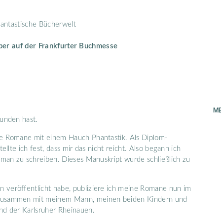
antastische Bücherwelt
ober auf der Frankfurter Buchmesse
M
funden hast.
he Romane mit einem Hauch Phantastik. Als Diplom-
llte ich fest, dass mir das nicht reicht. Also begann ich
oman zu schreiben. Dieses Manuskript wurde schließlich zu
 veröffentlicht habe, publiziere ich meine Romane nun im
h zusammen mit meinem Mann, meinen beiden Kindern und
nd der Karlsruher Rheinauen.