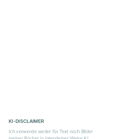
KI-DISCLAIMER
Ich verwende weder für Text noch Bilder
meiner Bücher in irgendeiner Weise KI.