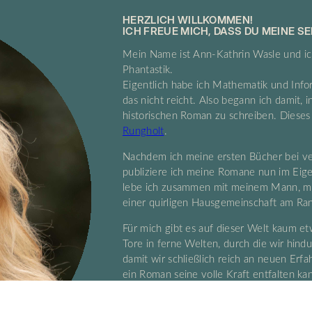
HERZLICH WILLKOMMEN!
ICH FREUE MICH, DASS DU MEINE S
Mein Name ist Ann-Kathrin Wasle und ic
Phantastik.
Eigentlich habe ich Mathematik und Informa
das nicht reicht. Also begann ich damit, 
historischen Roman zu schreiben. Diese
Rungholt
.
Nachdem ich meine ersten Bücher bei ve
publiziere ich meine Romane nun im Eig
lebe ich zusammen mit meinem Mann, me
einer quirligen Hausgemeinschaft am Ran
Für mich gibt es auf dieser Welt kaum et
Tore in ferne Welten, durch die wir hind
damit wir schließlich reich an neuen Erf
ein Roman seine volle Kraft entfalten kan
Die Qualität eines guten Buchs bemisst s
Aufmachung – also solche Faktoren wie L