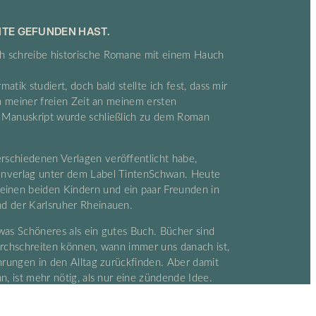
EITE GEFUNDEN HAST.
h schreibe historische Romane mit einem Hauch
tik studiert, doch bald stellte ich fest, dass mir
in meiner freien Zeit an meinem ersten
s Manuskript wurde schließlich zu dem Roman
rschiedenen Verlagen veröffentlicht habe,
enverlag unter dem Label TintenSchwan. Heute
inen beiden Kindern und ein paar Freunden in
d der Karlsruher Rheinauen.
was Schöneres als ein gutes Buch. Bücher sind
urchschreiten können, wann immer uns danach ist,
ahrungen in den Alltag zurückfinden. Aber damit
n, ist mehr nötig, als nur eine zündende Idee.
ich sowohl nach dem Inhalt als auch nach der
ektorat, Cover und Produktion.