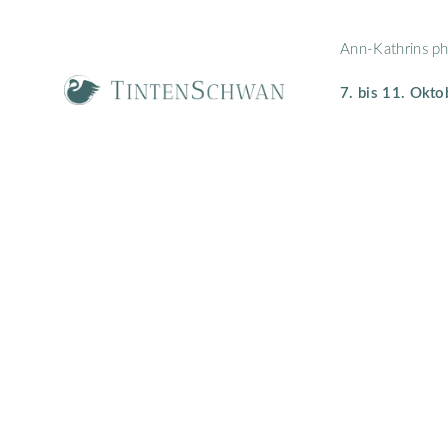
Zum
Inhalt
Ann-Kathrins ph
springen
7. bis 11. Okt