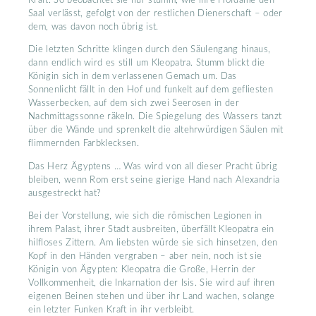
Kraft. So beobachtet sie nur stumm, wie ihre Hofdame den
Saal verlässt, gefolgt von der restlichen Dienerschaft – oder
dem, was davon noch übrig ist.
Die letzten Schritte klingen durch den Säulengang hinaus,
dann endlich wird es still um Kleopatra. Stumm blickt die
Königin sich in dem verlassenen Gemach um. Das
Sonnenlicht fällt in den Hof und funkelt auf dem gefliesten
Wasserbecken, auf dem sich zwei Seerosen in der
Nachmittagssonne räkeln. Die Spiegelung des Wassers tanzt
über die Wände und sprenkelt die altehrwürdigen Säulen mit
flimmernden Farbklecksen.
Das Herz Ägyptens … Was wird von all dieser Pracht übrig
bleiben, wenn Rom erst seine gierige Hand nach Alexandria
ausgestreckt hat?
Bei der Vorstellung, wie sich die römischen Legionen in
ihrem Palast, ihrer Stadt ausbreiten, überfällt Kleopatra ein
hilfloses Zittern. Am liebsten würde sie sich hinsetzen, den
Kopf in den Händen vergraben – aber nein, noch ist sie
Königin von Ägypten: Kleopatra die Große, Herrin der
Vollkommenheit, die Inkarnation der Isis. Sie wird auf ihren
eigenen Beinen stehen und über ihr Land wachen, solange
ein letzter Funken Kraft in ihr verbleibt.