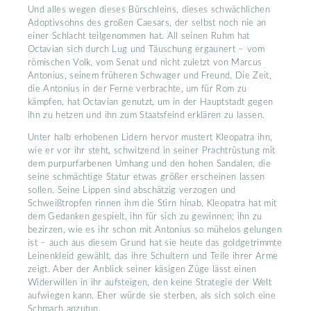
Und alles wegen dieses Bürschleins, dieses schwächlichen
Adoptivsohns des großen Caesars, der selbst noch nie an
einer Schlacht teilgenommen hat. All seinen Ruhm hat
Octavian sich durch Lug und Täuschung ergaunert – vom
römischen Volk, vom Senat und nicht zuletzt von Marcus
Antonius, seinem früheren Schwager und Freund. Die Zeit,
die Antonius in der Ferne verbrachte, um für Rom zu
kämpfen, hat Octavian genutzt, um in der Hauptstadt gegen
ihn zu hetzen und ihn zum Staatsfeind erklären zu lassen.
Unter halb erhobenen Lidern hervor mustert Kleopatra ihn,
wie er vor ihr steht, schwitzend in seiner Prachtrüstung mit
dem purpurfarbenen Umhang und den hohen Sandalen, die
seine schmächtige Statur etwas größer erscheinen lassen
sollen. Seine Lippen sind abschätzig verzogen und
Schweißtropfen rinnen ihm die Stirn hinab. Kleopatra hat mit
dem Gedanken gespielt, ihn für sich zu gewinnen; ihn zu
bezirzen, wie es ihr schon mit Antonius so mühelos gelungen
ist – auch aus diesem Grund hat sie heute das goldgetrimmte
Leinenkleid gewählt, das ihre Schultern und Teile ihrer Arme
zeigt. Aber der Anblick seiner käsigen Züge lässt einen
Widerwillen in ihr aufsteigen, den keine Strategie der Welt
aufwiegen kann. Eher würde sie sterben, als sich solch eine
Schmach anzutun.