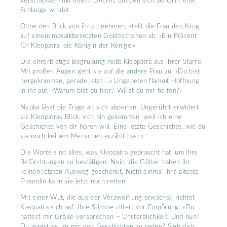
verschlossen mit einem Deckel, um den sich als Griff eine
Schlange windet.
Ohne den Blick von ihr zu nehmen, stellt die Frau den Krug
auf einem mosaikbesetzten Goldtischchen ab. »Ein Präsent
für Kleopatra, die Königin der Könige.«
Die ehrerbietige Begrüßung reißt Kleopatra aus ihrer Starre.
Mit großen Augen geht sie auf die andere Frau zu. »Du bist
hergekommen, gerade jetzt …« Ungebeten flammt Hoffnung
in ihr auf. »Warum bist du hier? Willst du mir helfen?«
Nyoka lässt die Frage an sich abperlen. Ungerührt erwidert
sie Kleopatras Blick. »Ich bin gekommen, weil ich eine
Geschichte von dir hören will. Eine letzte Geschichte, wie du
sie noch keinem Menschen erzählt hast.«
Die Worte sind alles, was Kleopatra gebraucht hat, um ihre
Befürchtungen zu bestätigen. Nein, die Götter haben ihr
keinen letzten Ausweg geschenkt. Nicht einmal ihre älteste
Freundin kann sie jetzt noch retten.
Mit einer Wut, die aus der Verzweiflung erwächst, richtet
Kleopatra sich auf. Ihre Stimme zittert vor Empörung. »Du
hattest mir Größe versprochen – Unsterblichkeit! Und nun?
Du wagst es, zu mir von Geschichten zu reden? Sieh dich