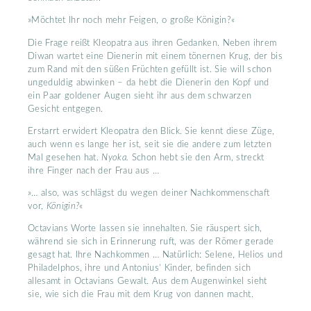
»Möchtet Ihr noch mehr Feigen, o große Königin?«
Die Frage reißt Kleopatra aus ihren Gedanken. Neben ihrem
Diwan wartet eine Dienerin mit einem tönernen Krug, der bis
zum Rand mit den süßen Früchten gefüllt ist. Sie will schon
ungeduldig abwinken – da hebt die Dienerin den Kopf und
ein Paar goldener Augen sieht ihr aus dem schwarzen
Gesicht entgegen.
Erstarrt erwidert Kleopatra den Blick. Sie kennt diese Züge,
auch wenn es lange her ist, seit sie die andere zum letzten
Mal gesehen hat.
Nyoka.
Schon hebt sie den Arm, streckt
ihre Finger nach der Frau aus …
»… also, was schlägst du wegen deiner Nachkommenschaft
vor,
Königin?
«
Octavians Worte lassen sie innehalten. Sie räuspert sich,
während sie sich in Erinnerung ruft, was der Römer gerade
gesagt hat. Ihre Nachkommen … Natürlich: Selene, Helios und
Philadelphos, ihre und Antonius’ Kinder, befinden sich
allesamt in Octavians Gewalt. Aus dem Augenwinkel sieht
sie, wie sich die Frau mit dem Krug von dannen macht.