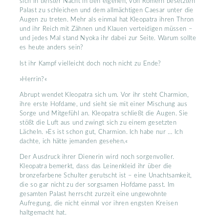
sich in tiefster Nacht in den eigenen, von Römern besetzten
Palast zu schleichen und dem allmächtigen Caesar unter die
Augen zu treten. Mehr als einmal hat Kleopatra ihren Thron
und ihr Reich mit Zähnen und Klauen verteidigen müssen –
und jedes Mal stand Nyoka ihr dabei zur Seite. Warum sollte
es heute anders sein?
Ist ihr Kampf vielleicht doch noch nicht zu Ende?
»Herrin?«
Abrupt wendet Kleopatra sich um. Vor ihr steht Charmion,
ihre erste Hofdame, und sieht sie mit einer Mischung aus
Sorge und Mitgefühl an. Kleopatra schließt die Augen. Sie
stößt die Luft aus und zwingt sich zu einem gesetzten
Lächeln. »Es ist schon gut, Charmion. Ich habe nur … Ich
dachte, ich hätte jemanden gesehen.«
Der Ausdruck ihrer Dienerin wird noch sorgenvoller.
Kleopatra bemerkt, dass das Leinenkleid ihr über die
bronzefarbene Schulter gerutscht ist – eine Unachtsamkeit,
die so gar nicht zu der sorgsamen Hofdame passt. Im
gesamten Palast herrscht zurzeit eine ungewohnte
Aufregung, die nicht einmal vor ihren engsten Kreisen
haltgemacht hat.