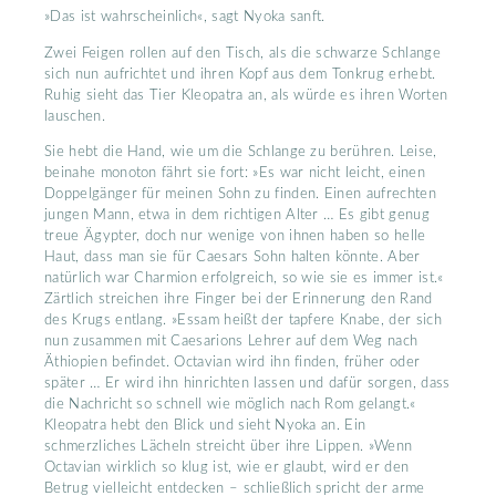
»Das ist wahrscheinlich«, sagt Nyoka sanft.
Zwei Feigen rollen auf den Tisch, als die schwarze Schlange
sich nun aufrichtet und ihren Kopf aus dem Tonkrug erhebt.
Ruhig sieht das Tier Kleopatra an, als würde es ihren Worten
lauschen.
Sie hebt die Hand, wie um die Schlange zu berühren. Leise,
beinahe monoton fährt sie fort: »Es war nicht leicht, einen
Doppelgänger für meinen Sohn zu finden. Einen aufrechten
jungen Mann, etwa in dem richtigen Alter … Es gibt genug
treue Ägypter, doch nur wenige von ihnen haben so helle
Haut, dass man sie für Caesars Sohn halten könnte. Aber
natürlich war Charmion erfolgreich, so wie sie es immer ist.«
Zärtlich streichen ihre Finger bei der Erinnerung den Rand
des Krugs entlang. »Essam heißt der tapfere Knabe, der sich
nun zusammen mit Caesarions Lehrer auf dem Weg nach
Äthiopien befindet. Octavian wird ihn finden, früher oder
später … Er wird ihn hinrichten lassen und dafür sorgen, dass
die Nachricht so schnell wie möglich nach Rom gelangt.«
Kleopatra hebt den Blick und sieht Nyoka an. Ein
schmerzliches Lächeln streicht über ihre Lippen. »Wenn
Octavian wirklich so klug ist, wie er glaubt, wird er den
Betrug vielleicht entdecken – schließlich spricht der arme