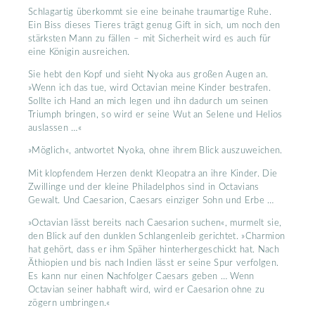
Schlagartig überkommt sie eine beinahe traumartige Ruhe.
Ein Biss dieses Tieres trägt genug Gift in sich, um noch den
stärksten Mann zu fällen – mit Sicherheit wird es auch für
eine Königin ausreichen.
Sie hebt den Kopf und sieht Nyoka aus großen Augen an.
»Wenn ich das tue, wird Octavian meine Kinder bestrafen.
Sollte ich Hand an mich legen und ihn dadurch um seinen
Triumph bringen, so wird er seine Wut an Selene und Helios
auslassen …«
»Möglich«, antwortet Nyoka, ohne ihrem Blick auszuweichen.
Mit klopfendem Herzen denkt Kleopatra an ihre Kinder. Die
Zwillinge und der kleine Philadelphos sind in Octavians
Gewalt. Und Caesarion, Caesars einziger Sohn und Erbe …
»Octavian lässt bereits nach Caesarion suchen«, murmelt sie,
den Blick auf den dunklen Schlangenleib gerichtet. »Charmion
hat gehört, dass er ihm Späher hinterhergeschickt hat. Nach
Äthiopien und bis nach Indien lässt er seine Spur verfolgen.
Es kann nur einen Nachfolger Caesars geben … Wenn
Octavian seiner habhaft wird, wird er Caesarion ohne zu
zögern umbringen.«