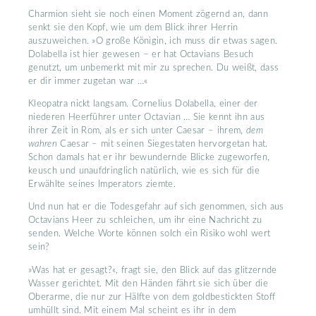
Charmion sieht sie noch einen Moment zögernd an, dann
senkt sie den Kopf, wie um dem Blick ihrer Herrin
auszuweichen. »O große Königin, ich muss dir etwas sagen.
Dolabella ist hier gewesen – er hat Octavians Besuch
genutzt, um unbemerkt mit mir zu sprechen. Du weißt, dass
er dir immer zugetan war …«
Kleopatra nickt langsam. Cornelius Dolabella, einer der
niederen Heerführer unter Octavian … Sie kennt ihn aus
ihrer Zeit in Rom, als er sich unter Caesar – ihrem,
dem
wahren
Caesar – mit seinen Siegestaten hervorgetan hat.
Schon damals hat er ihr bewundernde Blicke zugeworfen,
keusch und unaufdringlich natürlich, wie es sich für die
Erwählte seines Imperators ziemte.
Und nun hat er die Todesgefahr auf sich genommen, sich aus
Octavians Heer zu schleichen, um ihr eine Nachricht zu
senden. Welche Worte können solch ein Risiko wohl wert
sein?
»Was hat er gesagt?«, fragt sie, den Blick auf das glitzernde
Wasser gerichtet. Mit den Händen fährt sie sich über die
Oberarme, die nur zur Hälfte von dem goldbestickten Stoff
umhüllt sind. Mit einem Mal scheint es ihr in dem