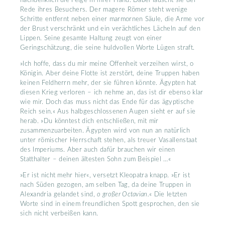
Rede ihres Besuchers. Der magere Römer steht wenige
Schritte entfernt neben einer marmornen Säule, die Arme vor
der Brust verschränkt und ein verächtliches Lächeln auf den
Lippen. Seine gesamte Haltung zeugt von einer
Geringschätzung, die seine huldvollen Worte Lügen straft.
»Ich hoffe, dass du mir meine Offenheit verzeihen wirst, o
Königin. Aber deine Flotte ist zerstört, deine Truppen haben
keinen Feldherrn mehr, der sie führen könnte. Ägypten hat
diesen Krieg verloren – ich nehme an, das ist dir ebenso klar
wie mir. Doch das muss nicht das Ende für das ägyptische
Reich sein.« Aus halbgeschlossenen Augen sieht er auf sie
herab. »Du könntest dich entschließen, mit mir
zusammenzuarbeiten. Ägypten wird von nun an natürlich
unter römischer Herrschaft stehen, als treuer Vasallenstaat
des Imperiums. Aber auch dafür brauchen wir einen
Statthalter – deinen ältesten Sohn zum Beispiel …«
»Er ist nicht mehr hier«, versetzt Kleopatra knapp. »Er ist
nach Süden gezogen, am selben Tag, da deine Truppen in
Alexandria gelandet sind,
o großer Octavian.
« Die letzten
Worte sind in einem freundlichen Spott gesprochen, den sie
sich nicht verbeißen kann.