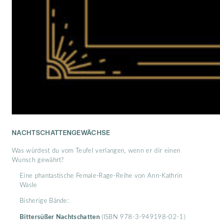
NACHTSCHATTENGEWÄCHSE
Was würdest du vom Teufel verlangen, wenn er dir einen
Wunsch gewährt?
Eine phantastische Female-Rage-Reihe von Ann-Kathrin
Wasle
Bisherige Bände:
Bittersüßer Nachtschatten
(ISBN 978-3-949198-02-1)