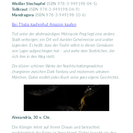
Weißer Stechapfel
(ISBN 978-3-949198-04-5)
Tollkraut
(ISBN 978-3-949198-06-9)
Mandragora
(ISBN 978-3-949198-10-6)
Bei Thalia kaufen
Auf Amazon kaufen
Tief unter der altehrwürdigen Metropole Prag liegt eine andere
Stadt verborgen; ein Ort voll dunkler Geheimnisse und uralter
Legenden. Es heißt, dass der Teufel selbst in diesen Gemäuern
sein Lager aufgeschlagen hat – und wehe dem Sterblichen, der
sich ihm in den Weg stellt.
Die düster-schönen Werke der Nachtschattengewächse
changieren zwischen Dark Fantasy und modernem urbanen
Märchen. Dabei erzählt jedes Buch seine ganz eigene Geschichte.
Alexandria, 30 v. Chr.
Die Königin lehnt auf ihrem Diwan und betrachtet
nachdenklich die Feige in ihrer Hand. Dabei lauscht sie der