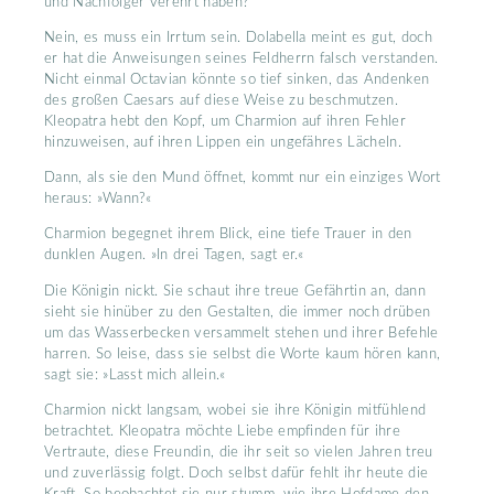
und Nachfolger verehrt haben?
Nein, es muss ein Irrtum sein. Dolabella meint es gut, doch
er hat die Anweisungen seines Feldherrn falsch verstanden.
Nicht einmal Octavian könnte so tief sinken, das Andenken
des großen Caesars auf diese Weise zu beschmutzen.
Kleopatra hebt den Kopf, um Charmion auf ihren Fehler
hinzuweisen, auf ihren Lippen ein ungefähres Lächeln.
Dann, als sie den Mund öffnet, kommt nur ein einziges Wort
heraus: »Wann?«
Charmion begegnet ihrem Blick, eine tiefe Trauer in den
dunklen Augen. »In drei Tagen, sagt er.«
Die Königin nickt. Sie schaut ihre treue Gefährtin an, dann
sieht sie hinüber zu den Gestalten, die immer noch drüben
um das Wasserbecken versammelt stehen und ihrer Befehle
harren. So leise, dass sie selbst die Worte kaum hören kann,
sagt sie: »Lasst mich allein.«
Charmion nickt langsam, wobei sie ihre Königin mitfühlend
betrachtet. Kleopatra möchte Liebe empfinden für ihre
Vertraute, diese Freundin, die ihr seit so vielen Jahren treu
und zuverlässig folgt. Doch selbst dafür fehlt ihr heute die