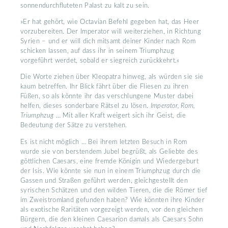
sonnendurchfluteten Palast zu kalt zu sein.
»Er hat gehört, wie Octavian Befehl gegeben hat, das Heer
vorzubereiten. Der Imperator will weiterziehen, in Richtung
Syrien – und er will dich mitsamt deiner Kinder nach Rom
schicken lassen, auf dass ihr in seinem Triumphzug
vorgeführt werdet, sobald er siegreich zurückkehrt.«
Die Worte ziehen über Kleopatra hinweg, als würden sie sie
kaum betreffen. Ihr Blick fährt über die Fliesen zu ihren
Füßen, so als könnte ihr das verschlungene Muster dabei
helfen, dieses sonderbare Rätsel zu lösen.
Imperator, Rom,
Triumphzug
… Mit aller Kraft weigert sich ihr Geist, die
Bedeutung der Sätze zu verstehen.
Es ist nicht möglich … Bei ihrem letzten Besuch in Rom
wurde sie von berstendem Jubel begrüßt, als Geliebte des
göttlichen Caesars, eine fremde Königin und Wiedergeburt
der Isis. Wie könnte sie nun in einem Triumphzug durch die
Gassen und Straßen geführt werden, gleichgestellt den
syrischen Schätzen und den wilden Tieren, die die Römer tief
im Zweistromland gefunden haben? Wie könnten ihre Kinder
als exotische Raritäten vorgezeigt werden, vor den gleichen
Bürgern, die den kleinen Caesarion damals als Caesars Sohn