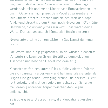
um, mein Palast ist von Römern überrannt. In drei Tagen
werden sie mich und meine Kinder nach Rom schleppen, um
uns in Octavians Triumphzug dem Pöbel zu präsentieren!«
Ihre Stimme droht zu brechen und sie schüttelt den Kopf.
Anklagend streckt sie den Finger nach Nyoka aus. »
Die größte
Herrscherin, die war und jemals sein wird
– das waren deine
Worte. Du hast gesagt, ich könnte als Königin sterben!«
Nyoka antwortet mit einem Lächeln. »Das kannst du immer
noch.«
Die Worte sind ruhig gesprochen, so als würden Kleopatras
Vorwürfe sie kaum berühren. Sie tritt zu dem goldenen
Tischchen und hebt den Deckel von dem Krug.
Kleopatra wirft einen kurzen Blick auf die violetten Früchte,
die sich darunter verbergen – und hält inne, als sie unter den
Feigen eine gleitende Bewegung erahnt. Die oberste Frucht
rollt beiseite und gibt den Leib einer schwarzen Schlange
frei, deren glänzender Körper zwischen den Feigen
entlangzieht.
Es ist die größte Uräusschlange, die Kleopatra je gesehen
hat.