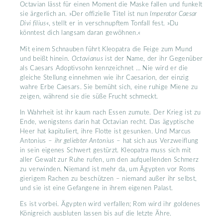
Octavian lässt für einen Moment die Maske fallen und funkelt
sie ärgerlich an. »Der offizielle Titel ist nun
Imperator Caesar
Divi filius
«, stellt er in verschnupftem Tonfall fest. »Du
könntest dich langsam daran gewöhnen.«
Mit einem Schnauben führt Kleopatra die Feige zum Mund
und beißt hinein.
Octavianus
ist der Name, der ihr Gegenüber
als Caesars Adoptivsohn kennzeichnet … Nie wird er die
gleiche Stellung einnehmen wie ihr Caesarion, der einzig
wahre Erbe Caesars. Sie bemüht sich, eine ruhige Miene zu
zeigen, während sie die süße Frucht schmeckt.
In Wahrheit ist ihr kaum nach Essen zumute. Der Krieg ist zu
Ende, wenigstens darin hat Octavian recht. Das ägyptische
Heer hat kapituliert, ihre Flotte ist gesunken. Und Marcus
Antonius –
ihr geliebter Antonius
– hat sich aus Verzweiflung
in sein eigenes Schwert gestürzt. Kleopatra muss sich mit
aller Gewalt zur Ruhe rufen, um den aufquellenden Schmerz
zu verwinden. Niemand ist mehr da, um Ägypten vor Roms
gierigem Rachen zu beschützen – niemand außer ihr selbst,
und sie ist eine Gefangene in ihrem eigenen Palast.
Es ist vorbei. Ägypten wird verfallen; Rom wird ihr goldenes
Königreich ausbluten lassen bis auf die letzte Ähre.