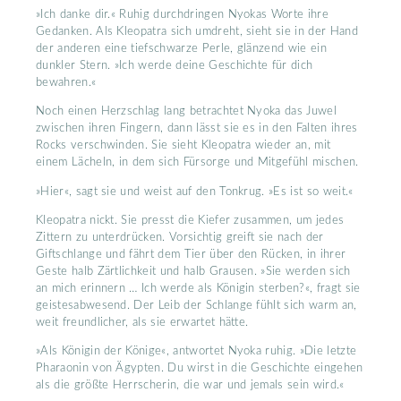
»Ich danke dir.« Ruhig durchdringen Nyokas Worte ihre
Gedanken. Als Kleopatra sich umdreht, sieht sie in der Hand
der anderen eine tiefschwarze Perle, glänzend wie ein
dunkler Stern. »Ich werde deine Geschichte für dich
bewahren.«
Noch einen Herzschlag lang betrachtet Nyoka das Juwel
zwischen ihren Fingern, dann lässt sie es in den Falten ihres
Rocks verschwinden. Sie sieht Kleopatra wieder an, mit
einem Lächeln, in dem sich Fürsorge und Mitgefühl mischen.
»Hier«, sagt sie und weist auf den Tonkrug. »Es ist so weit.«
Kleopatra nickt. Sie presst die Kiefer zusammen, um jedes
Zittern zu unterdrücken. Vorsichtig greift sie nach der
Giftschlange und fährt dem Tier über den Rücken, in ihrer
Geste halb Zärtlichkeit und halb Grausen. »Sie werden sich
an mich erinnern … Ich werde als Königin sterben?«, fragt sie
geistesabwesend. Der Leib der Schlange fühlt sich warm an,
weit freundlicher, als sie erwartet hätte.
»Als Königin der Könige«, antwortet Nyoka ruhig. »Die letzte
Pharaonin von Ägypten. Du wirst in die Geschichte eingehen
als die größte Herrscherin, die war und jemals sein wird.«