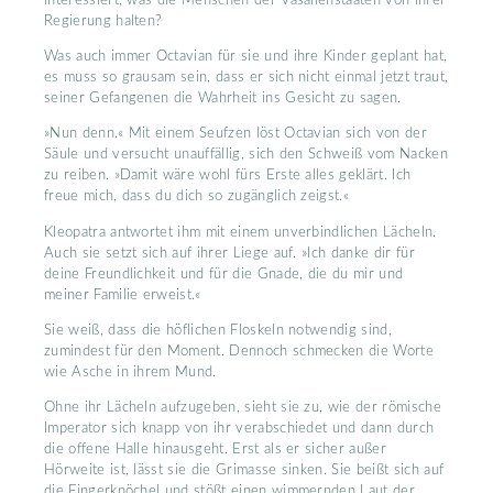
Regierung halten?
Was auch immer Octavian für sie und ihre Kinder geplant hat,
es muss so grausam sein, dass er sich nicht einmal jetzt traut,
seiner Gefangenen die Wahrheit ins Gesicht zu sagen.
»Nun denn.« Mit einem Seufzen löst Octavian sich von der
Säule und versucht unauffällig, sich den Schweiß vom Nacken
zu reiben. »Damit wäre wohl fürs Erste alles geklärt. Ich
freue mich, dass du dich so zugänglich zeigst.«
Kleopatra antwortet ihm mit einem unverbindlichen Lächeln.
Auch sie setzt sich auf ihrer Liege auf. »Ich danke dir für
deine Freundlichkeit und für die Gnade, die du mir und
meiner Familie erweist.«
Sie weiß, dass die höflichen Floskeln notwendig sind,
zumindest für den Moment. Dennoch schmecken die Worte
wie Asche in ihrem Mund.
Ohne ihr Lächeln aufzugeben, sieht sie zu, wie der römische
Imperator sich knapp von ihr verabschiedet und dann durch
die offene Halle hinausgeht. Erst als er sicher außer
Hörweite ist, lässt sie die Grimasse sinken. Sie beißt sich auf
die Fingerknöchel und stößt einen wimmernden Laut der