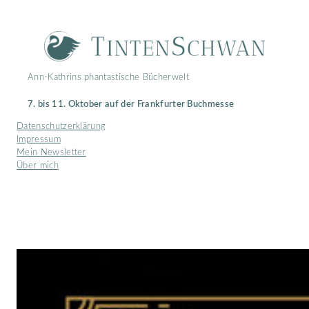
Zum
Inhalt
springen
Ann-Kathrins phantastische Bücherwelt
7. bis 11. Oktober auf der Frankfurter Buchmesse
Datenschutzerklärung
Impressum
Mein Newsletter
Über mich