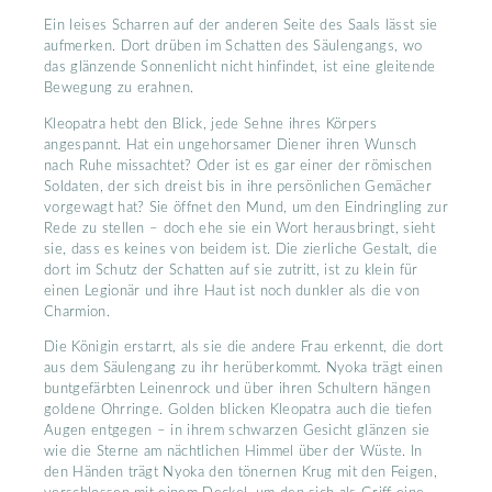
Ein leises Scharren auf der anderen Seite des Saals lässt sie
aufmerken. Dort drüben im Schatten des Säulengangs, wo
das glänzende Sonnenlicht nicht hinfindet, ist eine gleitende
Bewegung zu erahnen.
Kleopatra hebt den Blick, jede Sehne ihres Körpers
angespannt. Hat ein ungehorsamer Diener ihren Wunsch
nach Ruhe missachtet? Oder ist es gar einer der römischen
Soldaten, der sich dreist bis in ihre persönlichen Gemächer
vorgewagt hat? Sie öffnet den Mund, um den Eindringling zur
Rede zu stellen – doch ehe sie ein Wort herausbringt, sieht
sie, dass es keines von beidem ist. Die zierliche Gestalt, die
dort im Schutz der Schatten auf sie zutritt, ist zu klein für
einen Legionär und ihre Haut ist noch dunkler als die von
Charmion.
Die Königin erstarrt, als sie die andere Frau erkennt, die dort
aus dem Säulengang zu ihr herüberkommt. Nyoka trägt einen
buntgefärbten Leinenrock und über ihren Schultern hängen
goldene Ohrringe. Golden blicken Kleopatra auch die tiefen
Augen entgegen – in ihrem schwarzen Gesicht glänzen sie
wie die Sterne am nächtlichen Himmel über der Wüste. In
den Händen trägt Nyoka den tönernen Krug mit den Feigen,