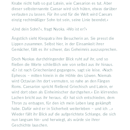
Knabe nicht halb so gut Latein, wie Caesarion es tut. Aber
dieser selbsternannte Caesar wird sich hüten, etwas darüber
verlauten zu lassen. Für ihn und für die Welt wird Caesars
einzig rechtmäßiger Sohn tot sein, seine Linie beendet.«
»Und dein Sohn?«, fragt Nyoka. »Wo ist er?«
Ängstlich sieht Kleopatra ihre Besucherin an. Sie presst die
Lippen zusammen. Selbst hier, in der Einsamkeit ihrer
Gemächer, fällt es ihr schwer, das Geheimnis auszusprechen.
Doch Nyokas durchdringender Blick ruht auf ihr, und so
fließen die Worte schließlich wie von selbst aus ihr hinaus.
»Er ist nach Griechenland gegangen«, sagt sie leise. »Nach
Ephesos – mitten hinein in die Höhle des Löwen. Niemals
wird Octavian ihn dort vermuten, so nahe an den Fängen
Roms. Caesarion spricht fließend Griechisch und Latein, er
wird dort oben als Einheimischer durchgehen.« Ein klirrendes
Lachen bricht aus ihr heraus. »Er hat sich entschieden, dem
Thron zu entsagen, für den ich mein Leben lang gekämpft
habe. Dafür wird er in Sicherheit weiterleben – und ich …«
Wieder fällt ihr Blick auf die aufgerichtete Schlange, die sich
nun langsam hin- und herwiegt, als würde sie ihrer
Geschichte lauschen.