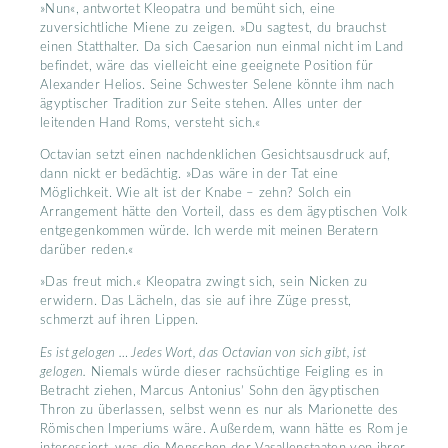
»Nun«, antwortet Kleopatra und bemüht sich, eine
zuversichtliche Miene zu zeigen. »Du sagtest, du brauchst
einen Statthalter. Da sich Caesarion nun einmal nicht im Land
befindet, wäre das vielleicht eine geeignete Position für
Alexander Helios. Seine Schwester Selene könnte ihm nach
ägyptischer Tradition zur Seite stehen. Alles unter der
leitenden Hand Roms, versteht sich.«
Octavian setzt einen nachdenklichen Gesichtsausdruck auf,
dann nickt er bedächtig. »Das wäre in der Tat eine
Möglichkeit. Wie alt ist der Knabe – zehn? Solch ein
Arrangement hätte den Vorteil, dass es dem ägyptischen Volk
entgegenkommen würde. Ich werde mit meinen Beratern
darüber reden.«
»Das freut mich.« Kleopatra zwingt sich, sein Nicken zu
erwidern. Das Lächeln, das sie auf ihre Züge presst,
schmerzt auf ihren Lippen.
Es ist gelogen … Jedes Wort, das Octavian von sich gibt, ist
gelogen.
Niemals würde dieser rachsüchtige Feigling es in
Betracht ziehen, Marcus Antonius’ Sohn den ägyptischen
Thron zu überlassen, selbst wenn es nur als Marionette des
Römischen Imperiums wäre. Außerdem, wann hätte es Rom je
interessiert, was die Menschen der Vasallenstaaten von ihrer