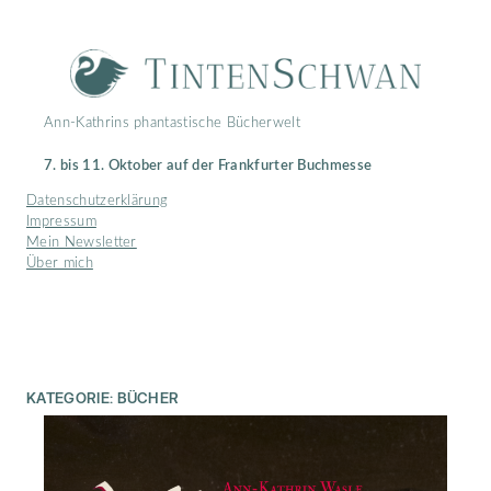
Zum
Inhalt
springen
Ann-Kathrins phantastische Bücherwelt
7. bis 11. Oktober auf der Frankfurter Buchmesse
Datenschutzerklärung
Impressum
Mein Newsletter
Über mich
KATEGORIE:
BÜCHER